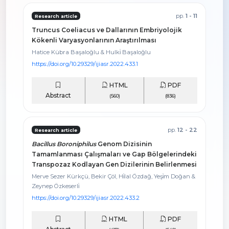
pp.
1 - 11
Research article
Truncus Coeliacus ve Dallarının Embriyolojik
Kökenli Varyasyonlarının Araştırılması
Hatice Kübra Başaloğlu & Hulki̇ Başaloğlu
https://doi.org/10.29329/ijiasr.2022.433.1
HTML
PDF
Abstract
(560)
(836)
pp.
12 - 22
Research article
Bacillus Boroniphilus
Genom Dizisinin
Tamamlanması Çalışmaları ve Gap Bölgelerindeki
Transpozaz Kodlayan Gen Dizilerinin Belirlenmesi
Merve Sezer Kürkçü, Bekir Çöl, Hi̇lal Özdağ, Yeşi̇m Doğan &
Zeynep Özkeserli̇
https://doi.org/10.29329/ijiasr.2022.433.2
HTML
PDF