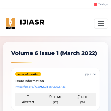
Türkçe
IJIASR
Volume 6 Issue 1
(March 2022)
pp.
i - vi
Issue Information
Issue Information
https://doi.org/10.29329/ijiasr.2022.433
HTML
PDF
Abstract
(403)
(626)