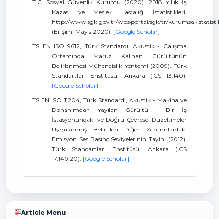
T.C. Sosyal Güvenlik Kurumu (2020). 2018 Yıllık İş
Kazası ve Meslek Hastalığı İstatistikleri,
http://www.sgk.gov.tr/wps/portal/sgk/tr/kurumsal/istatistik/s
(Erişim: Mayıs 2020).
[Google Scholar]
TS EN ISO 9612, Türk Standardı, Akustik - Çalışma
Ortamında Maruz Kalınan Gürültünün
Belirlenmesi-Mühendislik Yöntemi (2009). Türk
Standartları Enstitüsü, Ankara (ICS 13.140).
[Google Scholar]
TS EN ISO 11204, Türk Standardı, Akustik - Makina ve
Donanımdan Yayılan Gürültü - Bir İş
İstasyonundaki ve Doğru Çevresel Düzeltmeler
Uygulanmış Belirtilen Diğer Konumlardaki
Emisyon Ses Basınç Seviyelerinin Tayini (2012).
Türk Standartları Enstitüsü, Ankara (ICS
17.140.20).
[Google Scholar]
Article Menu