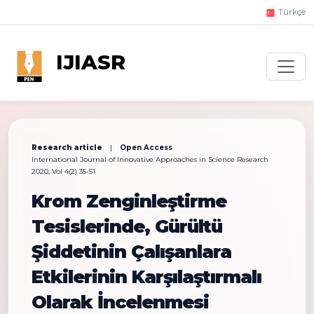
Türkçe
IJIASR
Research article
|
Open Access
International Journal of Innovative Approaches in Science Research
2020, Vol 4(2) 35-51
Krom Zenginleştirme
Tesislerinde, Gürültü
Şiddetinin Çalışanlara
Etkilerinin Karşılaştırmalı
Olarak İncelenmesi