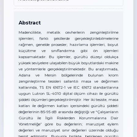
Abstract
Madencilikte, metalik cevherlerin zenginleştirilme
işlemleri, farklı şekillerde gerçekleştirilebilmelerine
rağmen, genelde prosesler; hazırlama işlemleri, boyut
küçültme ve sınıflandırma gibi ön işlemleri
kapsamaktadır. Bu işlemler, gürültü düzeyi oldukça
yüksek seviyelere ulaşabilen büyük boyutlardaki makine
ve yöntemlerle gerçekleştirilmektedir. Bu araştırmada,
Adana ve Mersin bölgelerinde bulunan krom
zenginleştirme tesisleri sallantılı masa ve değirmen
katlarında, TS EN 61672-1 ve IEC 61672 standartlarına
uygun Lutron SL-4010 dijital ölçüm cihazı ile gürültü
şiddeti ölçümleri gerçekleştirilmiştir. Her iki tesiste, masa
katları ile değirmen katları içerisindeki gürültü şiddeti
değerlerinin 85-95 dB arasında değiştiği ve “Çalışanların
Gürültü ile İlgili Risklerden Korunmalarına Dair
Yönetmeliğe” göre bu değerlerin; maruziyet eylem
değerleri ve maruziyet sınır değerleri üzerinde olduğu
tespit edilmiştir. Bununla birlikte, belirlenen gürültü