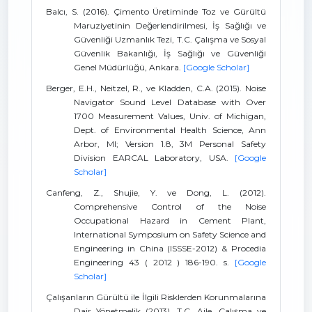
Balcı, S. (2016). Çimento Üretiminde Toz ve Gürültü
Maruziyetinin Değerlendirilmesi, İş Sağlığı ve
Güvenliği Uzmanlık Tezi, T.C. Çalışma ve Sosyal
Güvenlik Bakanlığı, İş Sağlığı ve Güvenliği
Genel Müdürlüğü, Ankara.
[Google Scholar]
Berger, E.H., Neitzel, R., ve Kladden, C.A. (2015). Noise
Navigator Sound Level Database with Over
1700 Measurement Values, Univ. of Michigan,
Dept. of Environmental Health Science, Ann
Arbor, MI; Version 1.8, 3M Personal Safety
Division EARCAL Laboratory, USA.
[Google
Scholar]
Canfeng, Z., Shujie, Y. ve Dong, L. (2012).
Comprehensive Control of the Noise
Occupational Hazard in Cement Plant,
International Symposium on Safety Science and
Engineering in China (ISSSE-2012) & Procedia
Engineering 43 ( 2012 ) 186-190. s.
[Google
Scholar]
Çalışanların Gürültü ile İlgili Risklerden Korunmalarına
Dair Yönetmelik (2013). T.C. Aile, Çalışma ve