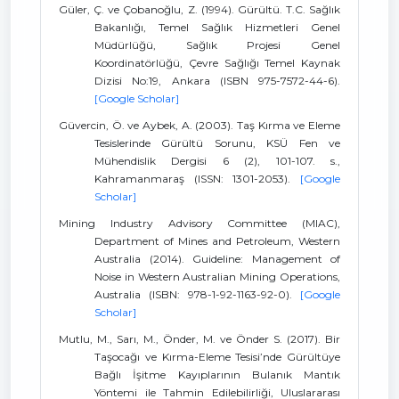
Güler, Ç. ve Çobanoğlu, Z. (1994). Gürültü. T.C. Sağlık
Bakanlığı, Temel Sağlık Hizmetleri Genel
Müdürlüğü, Sağlık Projesi Genel
Koordinatörlüğü, Çevre Sağlığı Temel Kaynak
Dizisi No:19, Ankara (ISBN 975-7572-44-6).
[Google Scholar]
Güvercin, Ö. ve Aybek, A. (2003). Taş Kırma ve Eleme
Tesislerinde Gürültü Sorunu, KSÜ Fen ve
Mühendislik Dergisi 6 (2), 101-107. s.,
Kahramanmaraş (ISSN: 1301-2053).
[Google
Scholar]
Mining Industry Advisory Committee (MIAC),
Department of Mines and Petroleum, Western
Australia (2014). Guideline: Management of
Noise in Western Australian Mining Operations,
Australia (ISBN: 978-1-92-1163-92-0).
[Google
Scholar]
Mutlu, M., Sarı, M., Önder, M. ve Önder S. (2017). Bir
Taşocağı ve Kırma-Eleme Tesisi’nde Gürültüye
Bağlı İşitme Kayıplarının Bulanık Mantık
Yöntemi ile Tahmin Edilebilirliği, Uluslararası