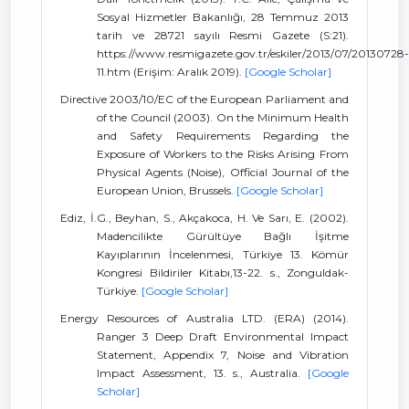
Sosyal Hizmetler Bakanlığı, 28 Temmuz 2013
tarih ve 28721 sayılı Resmi Gazete (S:21).
https://www.resmigazete.gov.tr/eskiler/2013/07/20130728-
11.htm (Erişim: Aralık 2019).
[Google Scholar]
Directive 2003/10/EC of the European Parliament and
of the Council (2003). On the Minimum Health
and Safety Requirements Regarding the
Exposure of Workers to the Risks Arising From
Physical Agents (Noise), Official Journal of the
European Union, Brussels.
[Google Scholar]
Ediz, İ.G., Beyhan, S., Akçakoca, H. Ve Sarı, E. (2002).
Madencilikte Gürültüye Bağlı İşitme
Kayıplarının İncelenmesi, Türkiye 13. Kömür
Kongresi Bildiriler Kitabı,13-22. s., Zonguldak-
Türkiye.
[Google Scholar]
Energy Resources of Australia LTD. (ERA) (2014).
Ranger 3 Deep Draft Environmental Impact
Statement, Appendix 7, Noise and Vibration
Impact Assessment, 13. s., Australia.
[Google
Scholar]