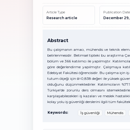
Article Type
Publication Date
Research article
December 29,
Abstract
Bu çalışmanın amacı, mühendis ve teknik eleman
belirlenmesidir. Betimsel tipteki bu araştırma Ç
bölüm ve 366 katılımcı ile yapılmıştır. Katılımcı
göre değerlendirme yapılmıştır. Çalışmaya katıl
Edebiyat Fakültesi öğrencisidir. Bu çalışma için i
tutum ölçeği için α=0,838 değeri ile yüksek güvenil
olduğunu düşünmektedirler. Katılımcıların %77.1 
Türkiye'de zorunlu ders olmasını istemektedirler
karşılaşabilecekleri iş kazaları ve meslek hastalık
kolay yolu iş güvenliği derslerini ilgili tüm fakül
Keywords:
İş güvenliği
Mühendis