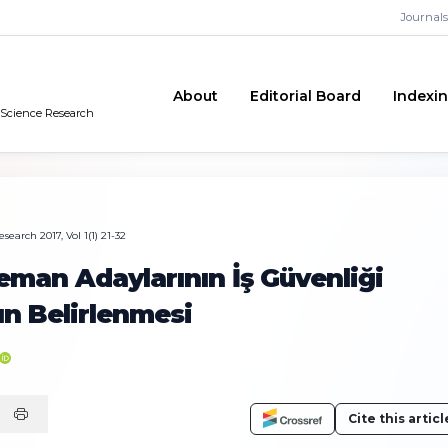
Journals
About
Editorial Board
Indexi
n Science Research
earch 2017, Vol 1(1) 21-32
man Adaylarının İş Güvenliği
n Belirlenmesi
Cite this articl