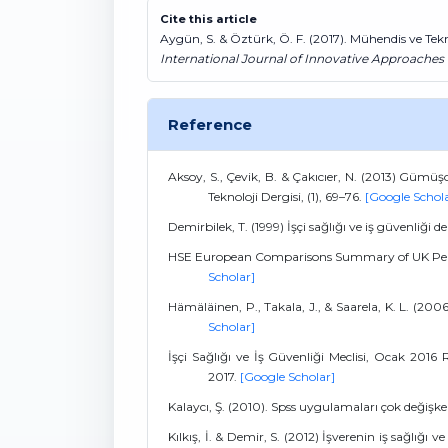
Cite this article
Aygün, S. & Öztürk, Ö. F. (2017). Mühendis ve Te
International Journal of Innovative Approaches
Reference
Aksoy, S., Çevik, B. & Çakıcıer, N. (2013) Gümüş
Teknoloji Dergisi, (1), 69–76.
[Google Schol
Demirbilek, T. (1999) İşçi sağlığı ve iş güvenliği de
HSE European Comparisons Summary of UK Perfo
Scholar]
Hämäläinen, P., Takala, J., & Saarela, K. L. (2006
Scholar]
İşçi Sağlığı ve İş Güvenliği Meclisi, Ocak 2016
2017.
[Google Scholar]
Kalaycı, Ş. (2010). Spss uygulamaları çok değişkenl
Kılkış, İ. & Demir, S. (2012) İşverenin iş sağlığı