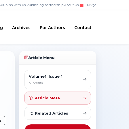
•
Publish with us
•
Publishing partnership
•
About Us
•
Türkçe
ng
Archives
For Authors
Contact
Article Menu
Volume1, Issue 1
All Articles
Article Meta
Related Articles
e