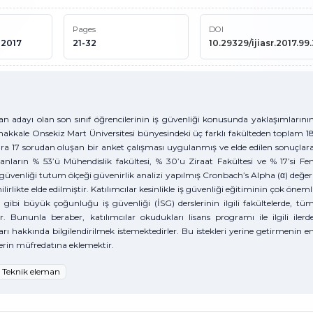
Pages
DOI
 2017
21-32
10.29329/ijiasr.2017.99
 adayı olan son sınıf öğrencilerinin iş güvenliği konusunda yaklaşımlarını
anakkale Onsekiz Mart Üniversitesi bünyesindeki üç farklı fakülteden toplam 1
lara 17 sorudan oluşan bir anket çalışması uygulanmış ve elde edilen sonuçlar
anların % 53’ü Mühendislik fakültesi, % 30’u Ziraat Fakültesi ve % 17’si Fe
ş güvenliği tutum ölçeği güvenirlik analizi yapılmış Cronbach’s Alpha (α) değer
irlikte elde edilmiştir. Katılımcılar kesinlikle iş güvenliği eğitiminin çok öneml
gibi büyük çoğunluğu iş güvenliği (İSG) derslerinin ilgili fakültelerde, tü
. Bununla beraber, katılımcılar okudukları lisans programı ile ilgili ilerd
ları hakkında bilgilendirilmek istemektedirler. Bu istekleri yerine getirmenin e
telerin müfredatına eklemektir.
Teknik eleman