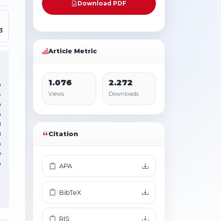
Download PDF
.3
Article Metric
1.076
2.272
n
8
Views
Downloads
a
n
i
i
Citation
m
e
n
APA
BibTeX
RIS