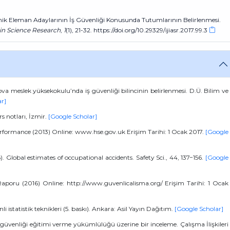
knik Eleman Adaylarının İş Güvenliği Konusunda Tutumlarının Belirlenmesi.
 in Science Research
,
1
(1), 21-32. https://doi.org/10.29329/ijiasr.2017.99.3
ova meslek yüksekokulu’nda iş güvenliği bilincinin belirlenmesi. D.Ü. Bilim ve
ar]
rs notları, İzmir.
[Google Scholar]
rmance (2013) Online: www.hse.gov.uk Erişim Tarihi: 1 Ocak 2017.
[Google
). Global estimates of occupational accidents. Safety Sci., 44, 137−156.
[Google
 Raporu (2016) Online: http://www.guvenlicalisma.org/ Erişim Tarihi: 1 Ocak
i istatistik teknikleri (5. baskı). Ankara: Asil Yayın Dağıtım.
[Google Scholar]
 ve güvenliği eğitimi verme yükümlülüğü üzerine bir inceleme. Çalışma İlişkileri