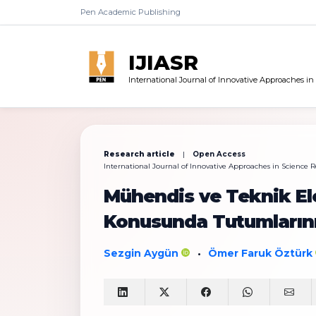
Pen Academic Publishing
IJIASR
International Journal of Innovative Approaches i
Research article
|
Open Access
International Journal of Innovative Approaches in Science Res
Mühendis ve Teknik Ele
Konusunda Tutumlarını
Sezgin Aygün
Ömer Faruk Öztürk
•